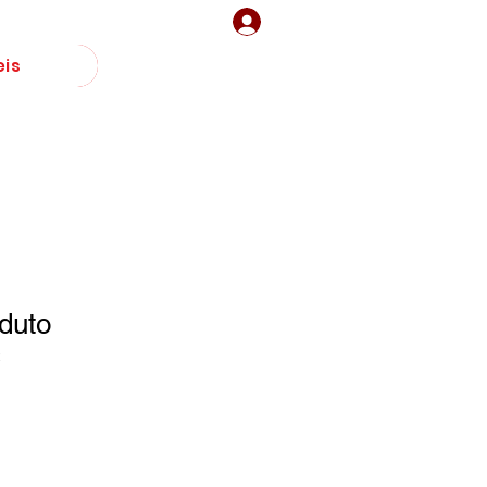
Faça seu Login
is
duto
2